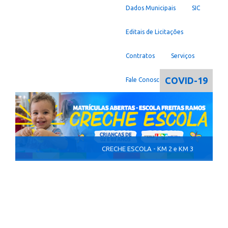
Dados Municipais
SIC
Editais de Licitações
Contratos
Serviços
COVID-19
Fale Conosco
CRECHE ESCOLA - KM 2 e KM 3
AGOSTO LILÁS - Mês de Conscientização pe